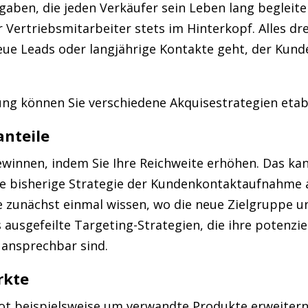
aben, die jeden Verkäufer sein Leben lang begleite
r Vertriebsmitarbeiter stets im Hinterkopf. Alles dr
ue Leads oder langjährige Kontakte geht, der Kund
g können Sie verschiedene Akquisestrategien etabl
nteile
winnen, indem Sie Ihre Reichweite erhöhen. Das kan
hre bisherige Strategie der Kundenkontaktaufnahme 
e zunächst einmal wissen, wo die neue Zielgruppe u
 ausgefeilte Targeting-Strategien, die ihre potenzi
 ansprechbar sind.
rkte
ot beispielsweise um verwandte Produkte erweitern