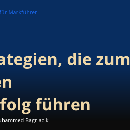
ategien, die zu
en
folg führen
 Muhammed Bagriacik