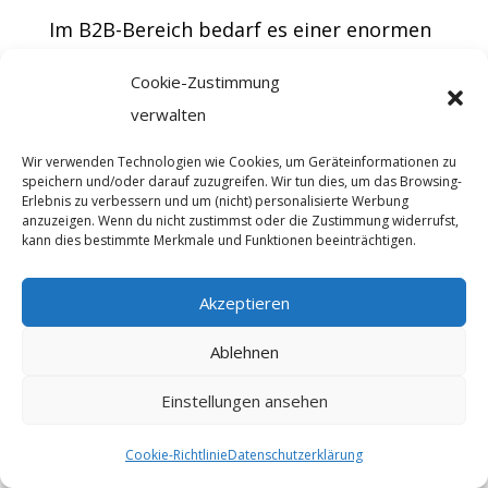
Im B2B-Bereich bedarf es einer enormen
Dienstleistungsorientierung bei den
Cookie-Zustimmung
Mitarbeitern, die in unmittelbarem
verwalten
Kontakt zum Zielkunden stehen. Da der
Verkaufsabschluss hier meistens sehr
Wir verwenden Technologien wie Cookies, um Geräteinformationen zu
speichern und/oder darauf zuzugreifen. Wir tun dies, um das Browsing-
langsam zustande kommt und der
Erlebnis zu verbessern und um (nicht) personalisierte Werbung
anzuzeigen. Wenn du nicht zustimmst oder die Zustimmung widerrufst,
Entscheidungsfindungsprozess seitens
kann dies bestimmte Merkmale und Funktionen beeinträchtigen.
des Kunden viel Zeit beansprucht, ist es
naheliegend, durch regelmäßige
Akzeptieren
Einzahlungen in das Beziehungskonto
Ablehnen
des Kunden sein Vertrauen in das eigene
Unternehmen zu stärken.
Einstellungen ansehen
#10. Regelmäßige Markt- und
Cookie-Richtlinie
Datenschutzerklärung
Wettbewerbsanalysen