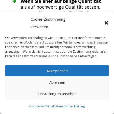
Wenn Sie eher auf billige Quantität
als auf hochwertige Qualität setzen,
werden Sie nur wenig Zeit für Ihre
Weiterentwicklung übrig haben. Das
Cookie-Zustimmung
ist nicht nur für Ihre Karriere,
verwalten
sondern auch für Ihre Kunden
kontraproduktiv.
Wir verwenden Technologien wie Cookies, um Geräteinformationen zu
speichern und/oder darauf zuzugreifen. Wir tun dies, um das Browsing-
Erlebnis zu verbessern und um (nicht) personalisierte Werbung
Das Wichtigste:
anzuzeigen. Wenn du nicht zustimmst oder die Zustimmung widerrufst,
kann dies bestimmte Merkmale und Funktionen beeinträchtigen.
Eine Hochpreis Positionierung wertet
Ihre Dienstleistung auf. Davon profitiert
Akzeptieren
nicht nur Ihr eigenes Image, sondern
Ablehnen
auch die Wirkung Ihres Angebots auf die
Kunden.
Einstellungen ansehen
Wenn Sie Vorbilder, Anregungen und
Cookie-Richtlinie
Datenschutzerklärung
Beispiele für erfolgreiche