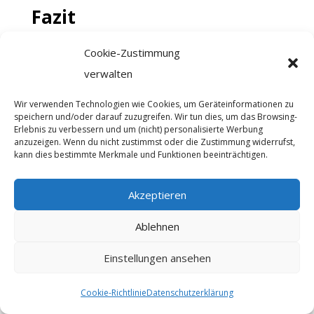
Fazit
Warum sollten Sie Ihren Arbeitsplatz
Cookie-Zustimmung
optimieren? Weil Sie, Ihr Unternehmen
verwalten
und Ihre Mitarbeiter auf der ganzen Linie
Wir verwenden Technologien wie Cookies, um Geräteinformationen zu
davon profitieren werden. Effizienz und
speichern und/oder darauf zuzugreifen. Wir tun dies, um das Browsing-
Produktivität werden zunehmen und die
Erlebnis zu verbessern und um (nicht) personalisierte Werbung
anzuzeigen. Wenn du nicht zustimmst oder die Zustimmung widerrufst,
Zufriedenheit wird ansteigen. Die ganze
kann dies bestimmte Merkmale und Funktionen beeinträchtigen.
Palette der erheblichen Vorteile können
Sie aber nur genießen, wenn Sie alle
Akzeptieren
relevanten Punkte der
Ablehnen
Arbeitsplatzgestaltung berücksichtigen.
Einstellungen ansehen
Ergonomische Aspekte fördern und
Cookie-Richtlinie
Datenschutzerklärung
erhalten die Gesundheit der