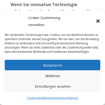
Wenn Sie innovative Technologie
erfolgreich verkaufen wollen, dann sollte
Cookie-Zustimmung
auch in Ihrem Unternehmen
verwalten
technologisch nur das Beste zum Einsatz
kommen. Für die Organisation von
Wir verwenden Technologien wie Cookies, um Geräteinformationen zu
Leadgenerierung,
Akquise
und
speichern und/oder darauf zuzugreifen. Wir tun dies, um das Browsing-
Erlebnis zu verbessern und um (nicht) personalisierte Werbung
Kundenmanagement brauchen Sie auf
anzuzeigen. Wenn du nicht zustimmst oder die Zustimmung widerrufst,
kann dies bestimmte Merkmale und Funktionen beeinträchtigen.
jeden Fall ein leistungsfähiges CRM-
System. Das nutzen garantiert auch all
Akzeptieren
Ihre Wettbewerber im Bereich Vertrieb
von Photovoltaikanlagen, sodass Sie
Ablehnen
ohne ein solches Tool nicht
Einstellungen ansehen
konkurrenzfähig wären. Aufgrund der
aktiven Marktsituation achten die
Cookie-Richtlinie
Datenschutzerklärung
Interessenten ganz besonders auf