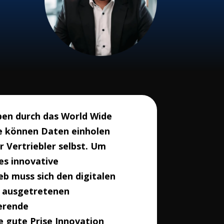
aben durch das World Wide
e können Daten einholen
r Vertriebler selbst. Um
es innovative
eb muss sich den digitalen
, ausgetretenen
ierende
e gute Prise Innovation