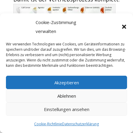
Cookie-Zustimmung
verwalten
Wir verwenden Technologien wie Cookies, um Geräteinformationen zu
Vertriebsoutsourcing kann in vielen Schritten des
speichern und/oder darauf zuzugreifen. Wir tun dies, um das Browsing-
Vertriebsprozesses hilfreich sein
Erlebnis zu verbessern und um (nicht) personalisierte Werbung
anzuzeigen. Wenn du nicht zustimmst oder die Zustimmung widerrufst,
kann dies bestimmte Merkmale und Funktionen beeinträchtigen.
Übersicht über Methoden
des Vertriebsoutsourcing
Akzeptieren
In der nachfolgenden Tabelle haben wir
Ablehnen
Ihnen die TOP 5 der
Einstellungen ansehen
Einsatzmöglichkeiten des
Vertriebsoutsourcing zusammengefasst.
Cookie-Richtlinie
Datenschutzerklärung
TOP 5 der Outsourcing-