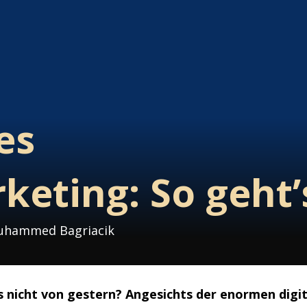
es
keting: So geht’
 Muhammed Bagriacik
s nicht von gestern? Angesichts der enormen digi