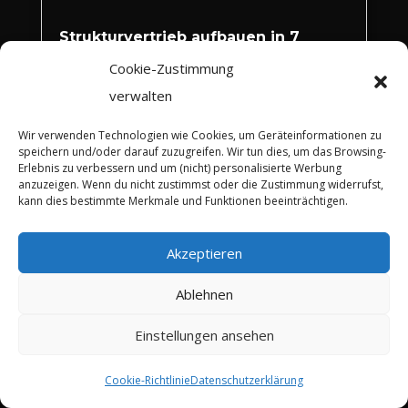
Strukturvertrieb aufbauen in 7
Erfolgsschritten
Cookie-Zustimmung
von
Muhammed Bagriacik
|
Vertriebsstrategie
verwalten
und -planung
Wir verwenden Technologien wie Cookies, um Geräteinformationen zu
Wer einen Strukturvertrieb
speichern und/oder darauf zuzugreifen. Wir tun dies, um das Browsing-
aufbauen will, steigt damit ins
Erlebnis zu verbessern und um (nicht) personalisierte Werbung
anzuzeigen. Wenn du nicht zustimmst oder die Zustimmung widerrufst,
sogenannte Netzwerkmarketing ein.
kann dies bestimmte Merkmale und Funktionen beeinträchtigen.
Eine solche Vertriebsorganisation
gehört in die Kategorie
Akzeptieren
Direktvertrieb...
Ablehnen
Einstellungen ansehen
Cookie-Richtlinie
Datenschutzerklärung